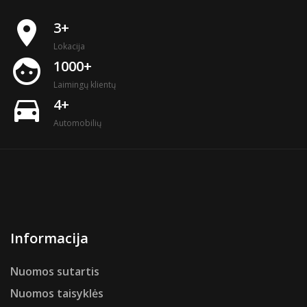
place
3+
Lokacija
face
1000+
Laimingų klientų
directions_car
4+
Automobilių
Informacija
Nuomos sutartis
Nuomos taisyklės