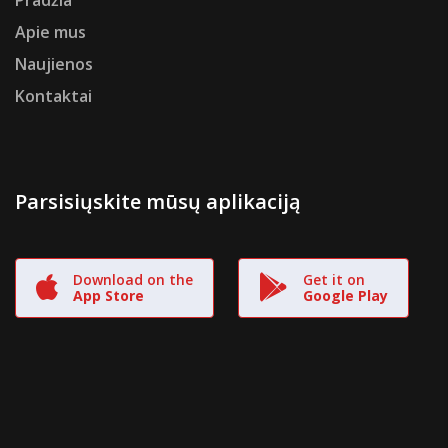
Pradžia
Apie mus
Naujienos
Kontaktai
Parsisiųskite mūsų aplikaciją
Download on the
Get it on
App Store
Google Play