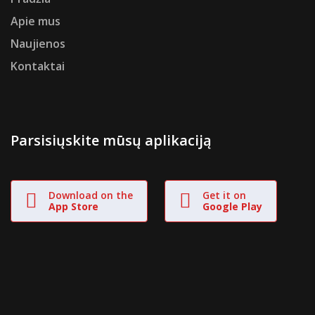
Apie mus
Naujienos
Kontaktai
Parsisiųskite mūsų aplikaciją
Download on the
Get it on
App Store
Google Play