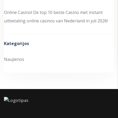
Online Casino! De top 10 beste Casino met instant
uitbetaling online casinos van Nederland in juli 2026!
Kategorijos
Naujienos