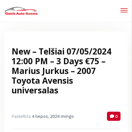
Prisijungti
Pamiršote slaptažodį?
New – Telšiai 07/05/2024
12:00 PM – 3 Days €75 –
Marius Jurkus – 2007
Toyota Avensis
universalas
Paskelbta
4 liepos, 2024
mingo
0