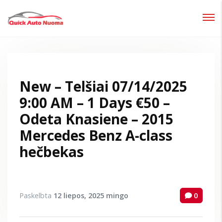
Prisijungti
Pamiršote slaptažodį?
New – Telšiai 07/14/2025
9:00 AM – 1 Days €50 –
Odeta Knasiene – 2015
Mercedes Benz A-class
hečbekas
Paskelbta
12 liepos, 2025
mingo
0