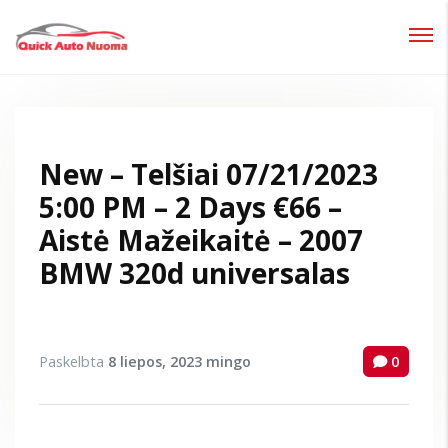
Prisijungti
Pamiršote slaptažodį?
New – Telšiai 07/21/2023
5:00 PM – 2 Days €66 –
Aistė Mažeikaitė – 2007
BMW 320d universalas
Paskelbta
8 liepos, 2023
mingo
0