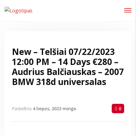
Prisijungti
Pamiršote slaptažodį?
New – Telšiai 07/22/2023
12:00 PM – 14 Days €280 –
Audrius Balčiauskas – 2007
BMW 318d universalas
Paskelbta
4 liepos, 2023
mingo
0