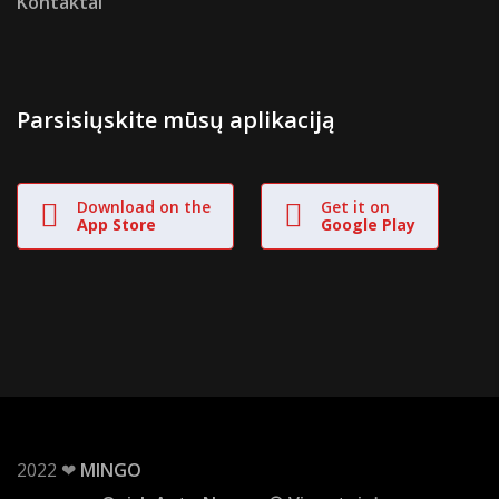
Kontaktai
Parsisiųskite mūsų aplikaciją
Download on the
Get it on
App Store
Google Play
2022 ❤
MINGO