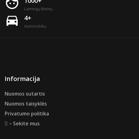
face
1000+
Laimingų klientų
directions_car
4+
Automobilių
Informacija
Nuomos sutartis
Nuomos taisyklės
Privatumo politika
– Sekite mus