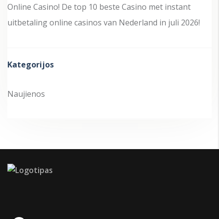
Online Casino! De top 10 beste Casino met instant
uitbetaling online casinos van Nederland in juli 2026!
Kategorijos
Naujienos