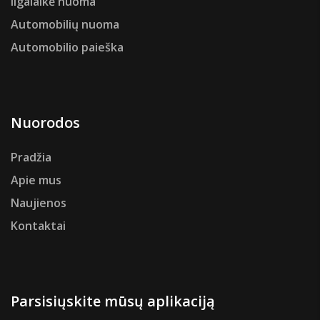
Ilgalaikė nuoma
Automobilių nuoma
Automobilio paieška
Nuorodos
Pradžia
Apie mus
Naujienos
Kontaktai
Parsisiųskite mūsų aplikaciją