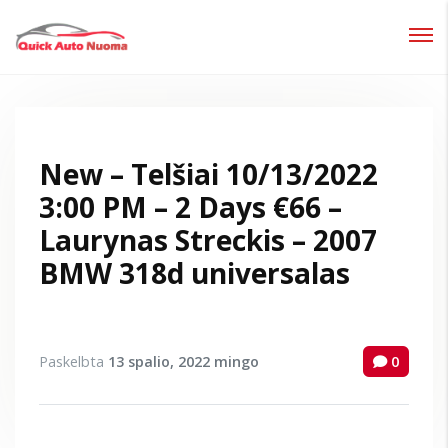
Prisijungti
Pamiršote slaptažodį?
New – Telšiai 10/13/2022
3:00 PM – 2 Days €66 –
Laurynas Streckis – 2007
BMW 318d universalas
Paskelbta
13 spalio, 2022
mingo
0