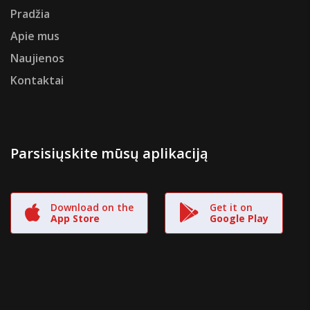
Pradžia
Apie mus
Naujienos
Kontaktai
Parsisiųskite mūsų aplikaciją
Download on the
Get it on
App Store
Google Play