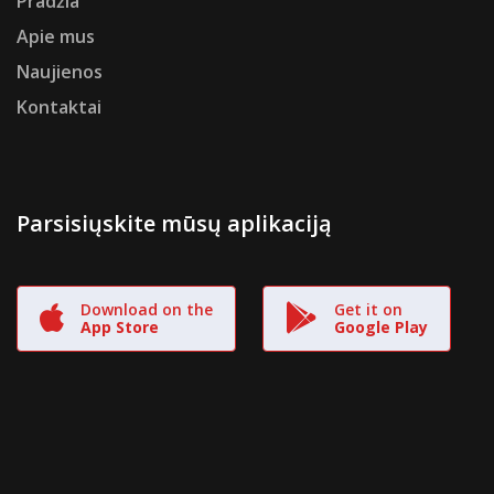
Pradžia
Apie mus
Naujienos
Kontaktai
Parsisiųskite mūsų aplikaciją
Download on the
Get it on
App Store
Google Play