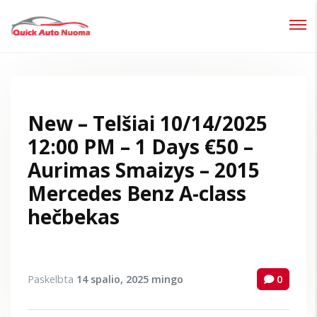
Prisijungti
Pamiršote slaptažodį?
New – Telšiai 10/14/2025
12:00 PM – 1 Days €50 –
Aurimas Smaizys – 2015
Mercedes Benz A-class
hečbekas
Paskelbta
14 spalio, 2025
mingo
0