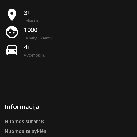
place
3+
Lokacija
face
1000+
Laimingų klientų
directions_car
4+
Automobilių
Informacija
Nuomos sutartis
Nuomos taisyklės