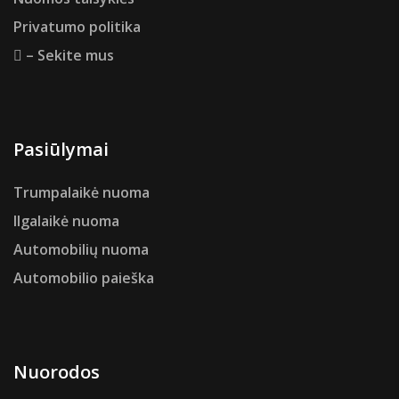
Privatumo politika
– Sekite mus
Pasiūlymai
Trumpalaikė nuoma
Ilgalaikė nuoma
Automobilių nuoma
Automobilio paieška
Nuorodos