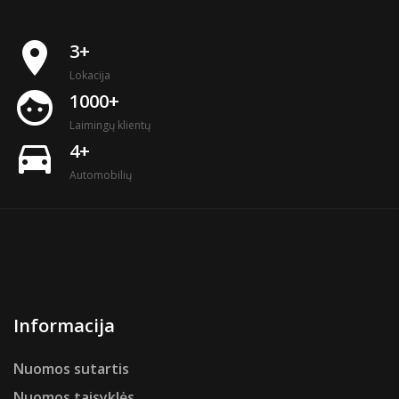
place
3+
Lokacija
face
1000+
Laimingų klientų
directions_car
4+
Automobilių
Informacija
Nuomos sutartis
Nuomos taisyklės