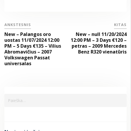
ANKSTESNIS
KITAS
New – Palangos oro
New – null 11/20/2024
uostas 11/07/2024 12:00
12:00 PM – 3 Days €120 –
PM – 5 Days €135 – Vilius
petras – 2009 Mercedes
Abromavičius – 2007
Benz R320 vienatūris
Volkswagen Passat
universalas