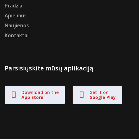
Pradžia
Apie mus
Naujienos
Kontaktai
Parsisiųskite mūsų aplikaciją
Download on the
Get it on
App Store
Google Play