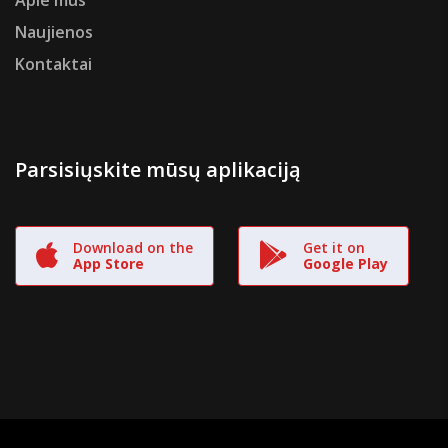
Apie mus
Naujienos
Kontaktai
Parsisiųskite mūsų aplikaciją
Download on the
Get it on
App Store
Google Play