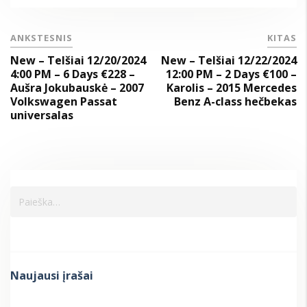
ANKSTESNIS
KITAS
New – Telšiai 12/20/2024
New – Telšiai 12/22/2024
4:00 PM – 6 Days €228 –
12:00 PM – 2 Days €100 –
Aušra Jokubauskė – 2007
Karolis – 2015 Mercedes
Volkswagen Passat
Benz A-class hečbekas
universalas
Naujausi įrašai