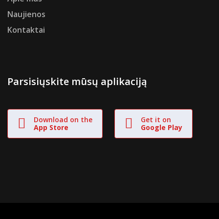
Naujienos
Kontaktai
Parsisiųskite mūsų aplikaciją
Download on the
Get it on
App Store
Google Play