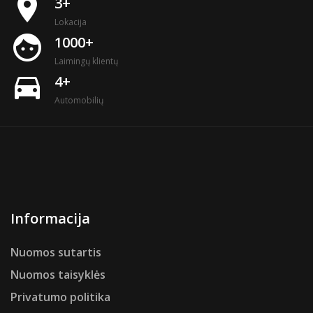
place
3+
Lokacija
face
1000+
Laimingų klientų
directions_car
4+
Automobilių
Informacija
Nuomos sutartis
Nuomos taisyklės
Privatumo politika