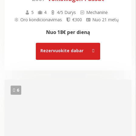
5
4
4/5 Durys
Mechaninė
Oro kondicionavimas
€300
Nuo 21 metų
Nuo
18€
per dieną
Rezervuokite dabar
6