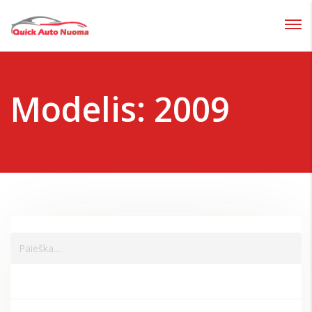
Prisijungti
Pamiršote slaptažodį?
Modelis:
2009