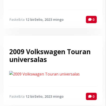
Paskelbta
12 birželio, 2023
mingo
0
2009 Volkswagen Touran
universalas
Paskelbta
12 birželio, 2023
mingo
0