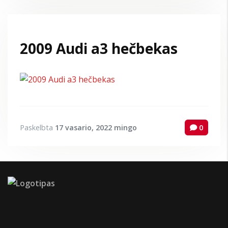
2009 Audi a3 hečbekas
Paskelbta
17 vasario, 2022
mingo
0