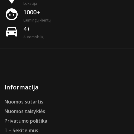
Lokacija
face
1000+
Laimingų klientų
directions_car
4+
Automobilių
Informacija
Nuomos sutartis
Nuomos taisyklės
Privatumo politika
– Sekite mus