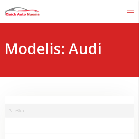
Prisijungti
Pamiršote slaptažodį?
Modelis:
Audi