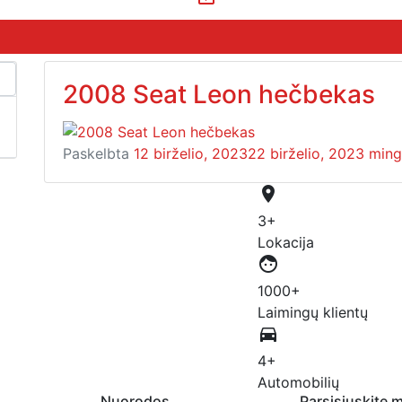
2008 Seat Leon hečbekas
Paskelbta
12 birželio, 2023
22 birželio, 2023
min
place
3+
Lokacija
face
1000+
Laimingų klientų
directions_car
4+
Automobilių
Nuorodos
Parsisiųskite m