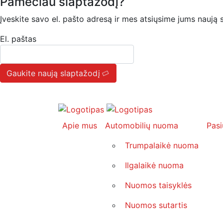
Pamečiau slaptažodį?
Įveskite savo el. pašto adresą ir mes atsiųsime jums naują s
El. paštas
Gaukite naują slaptažodį
Apie mus
Automobilių nuoma
Pasi
Trumpalaikė nuoma
Ilgalaikė nuoma
Nuomos taisyklės
Nuomos sutartis