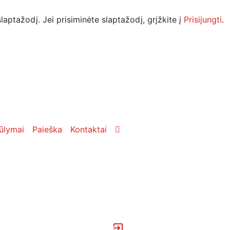
laptažodį. Jei prisiminėte slaptažodį, grįžkite į
Prisijungti
.
ūlymai
Paieška
Kontaktai
exit_to_app