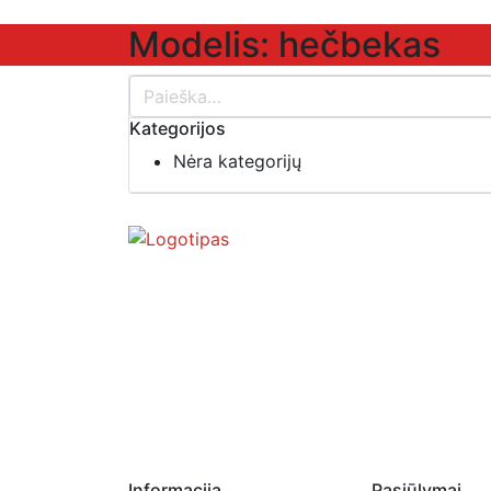
Modelis:
hečbekas
Kategorijos
Nėra kategorijų
Informacija
Pasiūlymai