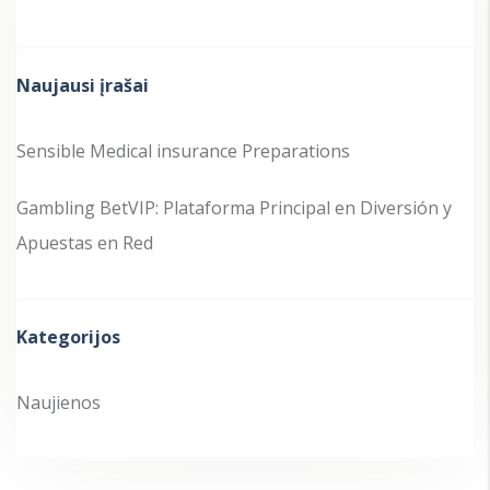
Naujausi įrašai
Sensible Medical insurance Preparations
Gambling BetVIP: Plataforma Principal en Diversión y
Apuestas en Red
Kategorijos
Naujienos