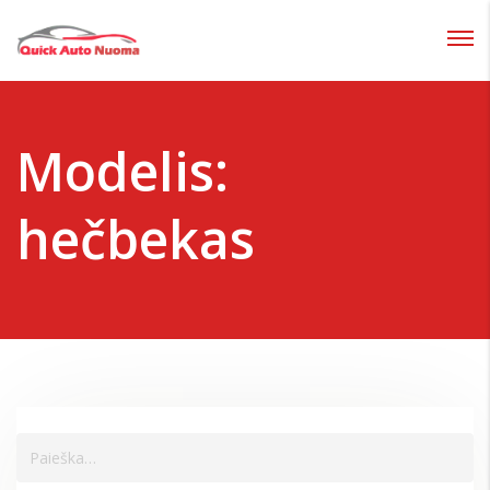
Prisijungti
Pamiršote slaptažodį?
Modelis:
hečbekas