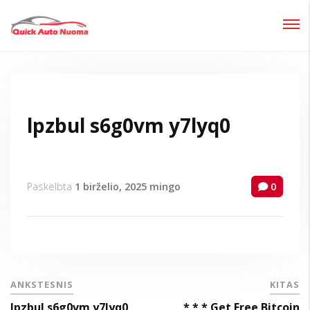
Prisijungti
Pamiršote slaptažodį?
lpzbul s6g0vm y7lyq0
Paskelbta
1 birželio, 2025
mingo
0
ANKSTESNIS
KITAS
lpzbul s6g0vm y7lyq0
* * * Get Free Bitcoin