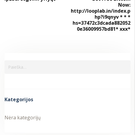
Now:
http://looplab.in/index.p
hp?i9qnyv * * *
hs=37472c3dcada882052
0e36009957bd81* ххх*
Kategorijos
Nėra kategorijų