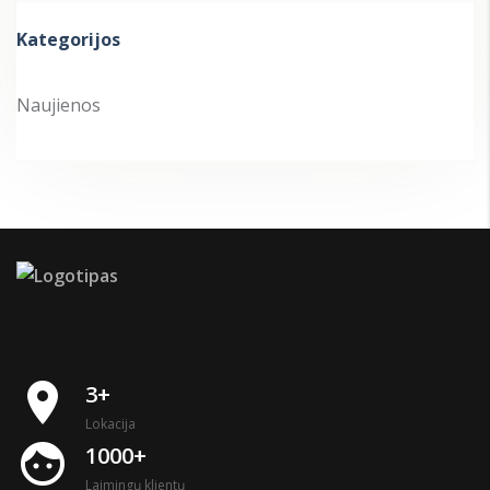
Kategorijos
Naujienos
place
3+
Lokacija
face
1000+
Laimingų klientų