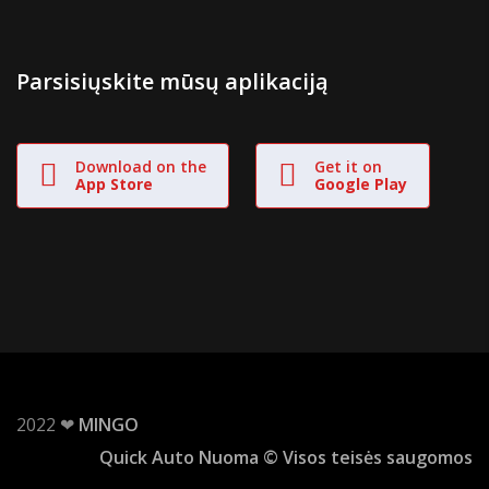
Parsisiųskite mūsų aplikaciją
Download on the
Get it on
App Store
Google Play
2022 ❤
MINGO
Quick Auto Nuoma © Visos teisės saugomos