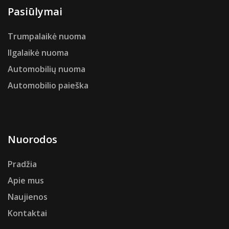
Pasiūlymai
Trumpalaikė nuoma
Ilgalaikė nuoma
Automobilių nuoma
Automobilio paieška
Nuorodos
Pradžia
Apie mus
Naujienos
Kontaktai