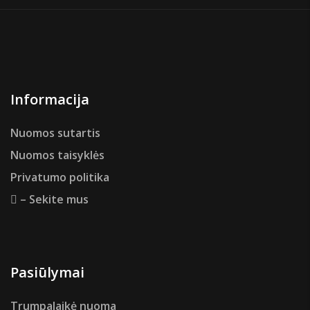
Informacija
Nuomos sutartis
Nuomos taisyklės
Privatumo politika
– Sekite mus
Pasiūlymai
Trumpalaikė nuoma