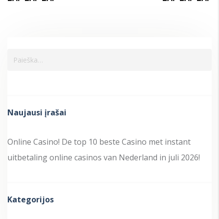
Naujausi įrašai
Online Casino! De top 10 beste Casino met instant
uitbetaling online casinos van Nederland in juli 2026!
Kategorijos