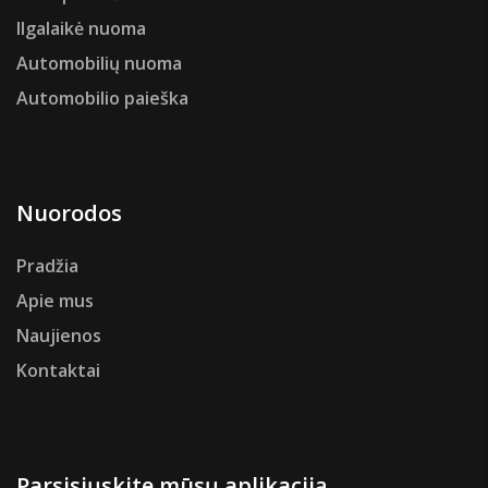
Ilgalaikė nuoma
Automobilių nuoma
Automobilio paieška
Nuorodos
Pradžia
Apie mus
Naujienos
Kontaktai
Parsisiųskite mūsų aplikaciją