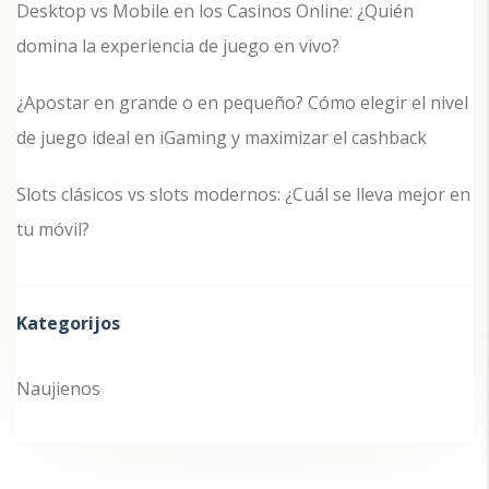
Desktop vs Mobile en los Casinos Online: ¿Quién
domina la experiencia de juego en vivo?
¿Apostar en grande o en pequeño? Cómo elegir el nivel
de juego ideal en iGaming y maximizar el cashback
Slots clásicos vs slots modernos: ¿Cuál se lleva mejor en
tu móvil?
Kategorijos
Naujienos