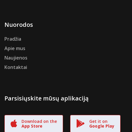
Nuorodos
Pradžia
Apie mus
Naujienos
Kontaktai
Parsisiųskite mūsų aplikaciją
Download on the
Get it on
App Store
Google Play