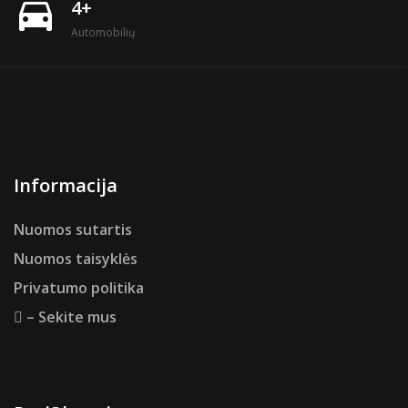
directions_car
4+
Automobilių
Informacija
Nuomos sutartis
Nuomos taisyklės
Privatumo politika
– Sekite mus