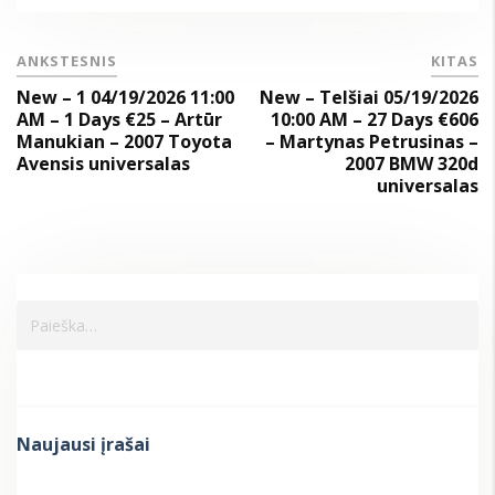
ANKSTESNIS
KITAS
New – 1 04/19/2026 11:00
New – Telšiai 05/19/2026
AM – 1 Days €25 – Artūr
10:00 AM – 27 Days €606
Manukian – 2007 Toyota
– Martynas Petrusinas –
Avensis universalas
2007 BMW 320d
universalas
Naujausi įrašai