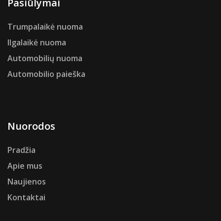
Pasiūlymai
Trumpalaikė nuoma
Ilgalaikė nuoma
Automobilių nuoma
Automobilio paieška
Nuorodos
Pradžia
Apie mus
Naujienos
Kontaktai