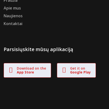
Pradžia
Apie mus
Naujienos
Kontaktai
Parsisiųskite mūsų aplikaciją
Download on the
Get it on
App Store
Google Play