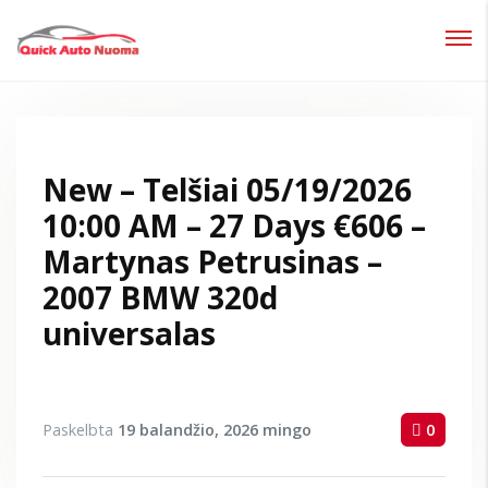
Prisijungti
Pamiršote slaptažodį?
New – Telšiai 05/19/2026
10:00 AM – 27 Days €606 –
Martynas Petrusinas –
2007 BMW 320d
universalas
Paskelbta
19 balandžio, 2026
mingo
0