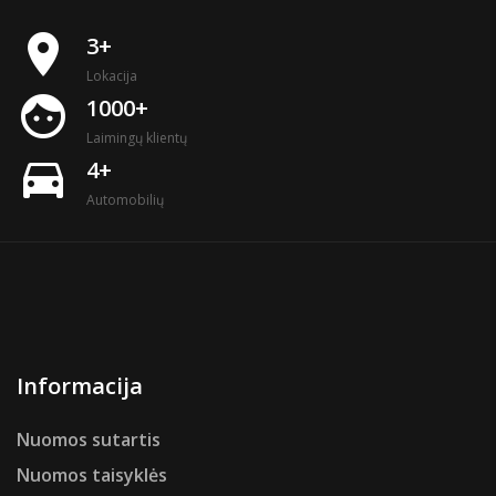
place
3+
Lokacija
face
1000+
Laimingų klientų
directions_car
4+
Automobilių
Informacija
Nuomos sutartis
Nuomos taisyklės