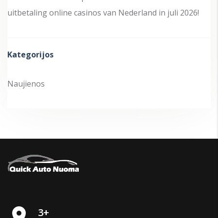
uitbetaling online casinos van Nederland in juli 2026!
Kategorijos
Naujienos
place
3+