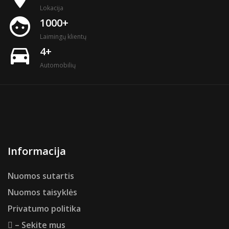
Lokacija
face
1000+
Laimingų klientų
directions_car
4+
Automobilių
Informacija
Nuomos sutartis
Nuomos taisyklės
Privatumo politika
– Sekite mus