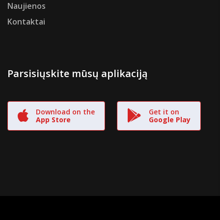
Naujienos
Kontaktai
Parsisiųskite mūsų aplikaciją
Download on the
Get it on
App Store
Google Play