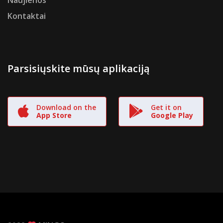
Naujienos
Kontaktai
Parsisiųskite mūsų aplikaciją
Download on the
Get it on
App Store
Google Play