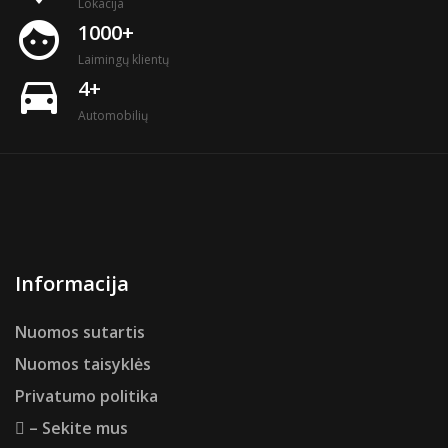
Lokacija
face
1000+
Laimingų klientų
directions_car
4+
Automobilių
Informacija
Nuomos sutartis
Nuomos taisyklės
Privatumo politika
– Sekite mus