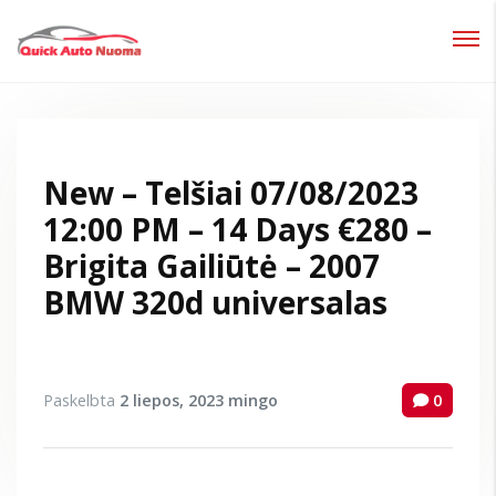
Prisijungti
Pamiršote slaptažodį?
New – Telšiai 07/08/2023
12:00 PM – 14 Days €280 –
Brigita Gailiūtė – 2007
BMW 320d universalas
Paskelbta
2 liepos, 2023
mingo
0