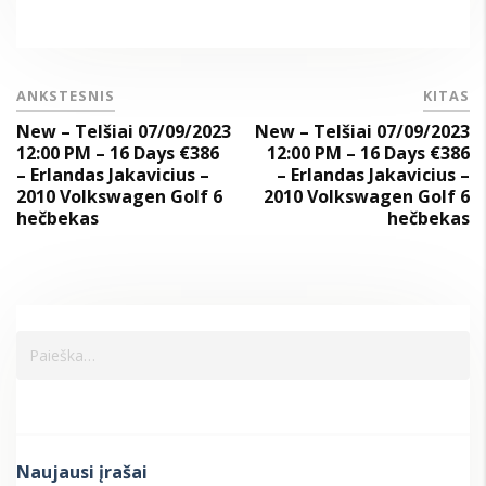
ANKSTESNIS
KITAS
New – Telšiai 07/09/2023
New – Telšiai 07/09/2023
12:00 PM – 16 Days €386
12:00 PM – 16 Days €386
– Erlandas Jakavicius –
– Erlandas Jakavicius –
2010 Volkswagen Golf 6
2010 Volkswagen Golf 6
hečbekas
hečbekas
Naujausi įrašai