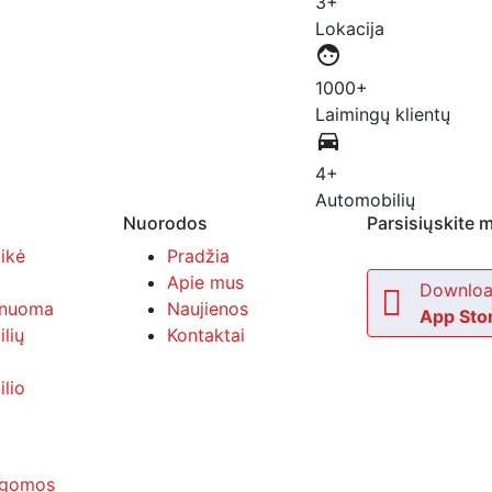
3+
Lokacija
face
1000+
Laimingų klientų
directions_car
4+
Automobilių
Nuorodos
Parsisiųskite m
ikė
Pradžia
Apie mus
Downloa
ė nuoma
Naujienos
App Sto
lių
Kontaktai
lio
ugomos