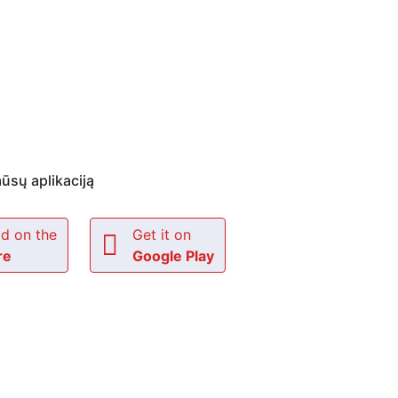
ūsų aplikaciją
d on the
Get it on
re
Google Play