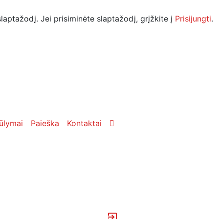
laptažodį. Jei prisiminėte slaptažodį, grįžkite į
Prisijungti
.
ūlymai
Paieška
Kontaktai
exit_to_app