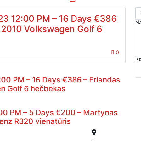
023 12:00 PM – 16 Days €386
Na
– 2010 Volkswagen Golf 6
0
Ka
:00 PM – 16 Days €386 – Erlandas
n Golf 6 hečbekas
:00 PM – 5 Days €200 – Martynas
enz R320 vienatūris
place