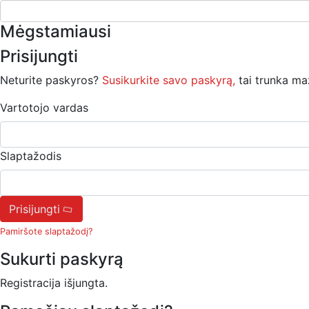
Mėgstamiausi
Prisijungti
Neturite paskyros?
Susikurkite savo paskyrą,
tai trunka ma
Vartotojo vardas
Slaptažodis
Prisijungti
Pamiršote slaptažodį?
Sukurti paskyrą
Registracija išjungta.