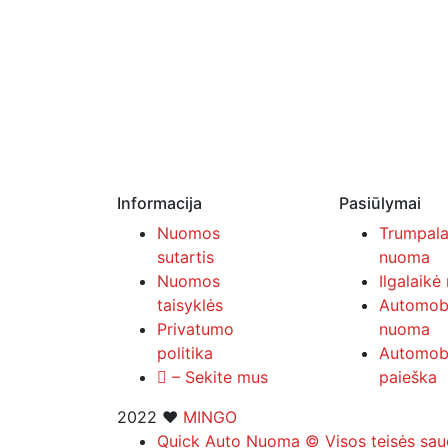
Informacija
Pasiūlymai
Nuomos
Trumpala
sutartis
nuoma
Nuomos
Ilgalaik
taisyklės
Automobi
Privatumo
nuoma
politika
Automobi
– Sekite mus
paieška
2022 ❤
MINGO
Quick Auto Nuoma © Visos teisės sa