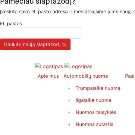
Pamečiau slaptažodį?
Įveskite savo el. pašto adresą ir mes atsiųsime jums naują s
El. paštas
Gaukite naują slaptažodį
Apie mus
Automobilių nuoma
Pasi
Trumpalaikė nuoma
Ilgalaikė nuoma
Nuomos taisyklės
Nuomos sutartis