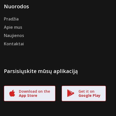
Nuorodos
Pradžia
Apie mus
Naujienos
Kontaktai
Parsisiųskite mūsų aplikaciją
Download on the
Get it on
App Store
Google Play