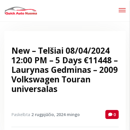
Prisijungti
Pamiršote slaptažodį?
New – Telšiai 08/04/2024
12:00 PM – 5 Days €11448 –
Laurynas Gedminas – 2009
Volkswagen Touran
universalas
Paskelbta
2 rugpjūčio, 2024
mingo
0