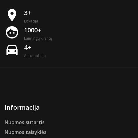
place
3+
Lokacija
face
1000+
Laimingų klientų
directions_car
4+
Automobilių
Informacija
Nuomos sutartis
Nuomos taisyklės