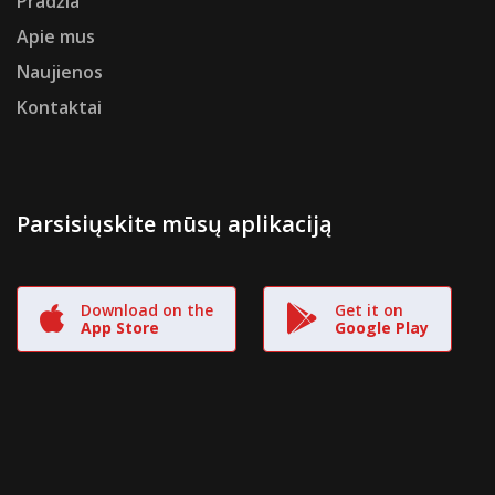
Pradžia
Apie mus
Naujienos
Kontaktai
Parsisiųskite mūsų aplikaciją
Download on the
Get it on
App Store
Google Play