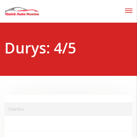
Prisijungti
Pamiršote slaptažodį?
Durys:
4/5