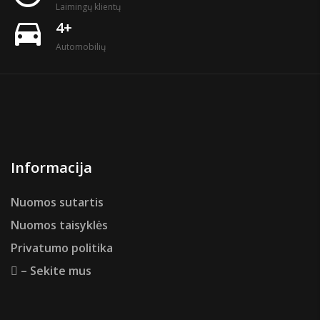
Laimingų klientų
directions_car
4+
Automobilių
Informacija
Nuomos sutartis
Nuomos taisyklės
Privatumo politika
– Sekite mus