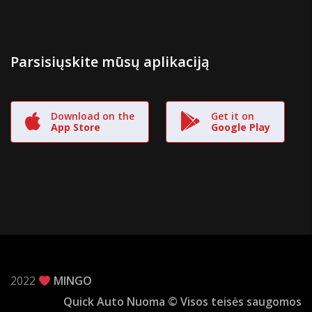
Parsisiųskite mūsų aplikaciją
Download on the
Get it on
App Store
Google Play
2022
MINGO
Quick Auto Nuoma © Visos teisės saugomos